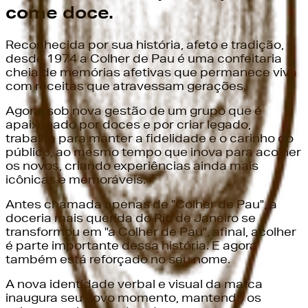
come doce.
Reconhecida por sua história, afeto e tradição,
desde 1974 a Colher de Pau é uma confeitaria
cheia de memórias afetivas que permanece viva
com receitas que atravessam gerações.
Agora, sob nova gestão de um grupo que é
apaixonado por doces e por criar legado,
trabalha para manter a fidelidade e o carinho do
público, ao mesmo tempo que inova para acolher
os novos, criando experiências ainda mais
icônicas e memoráveis.
Antes chamada apenas de "Colher de Pau", a
doceria mais querida do Rio de Janeiro se
transformou em "a Colher de Pau", afinal, acolher
é parte importante dessa história. E agora
também está reforçado no seu nome.
A nova identidade verbal e visual da marca
inaugura seu novo momento, mantendo os