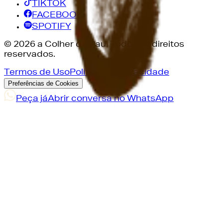
TIKTOK
FACEBOOK
SPOTIFY
©
2026
a Colher de Pau. Todos os direitos
reservados.
Termos de Uso
Política de Privacidade
Preferências de Cookies
Peça já
Abrir conversa no WhatsApp