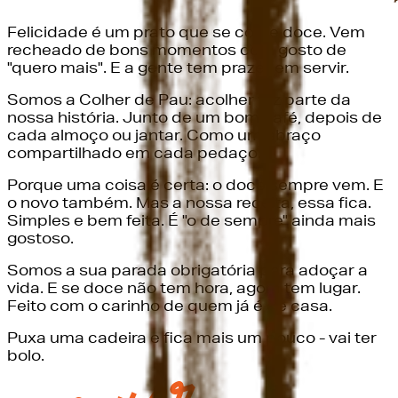
Felicidade é um prato que se come doce. Vem
recheado de bons momentos com gosto de
"quero mais". E a gente tem prazer em servir.
Somos a Colher de Pau: acolher faz parte da
nossa história. Junto de um bom café, depois de
cada almoço ou jantar. Como um abraço
compartilhado em cada pedaço.
Porque uma coisa é certa: o doce sempre vem. E
o novo também. Mas a nossa receita, essa fica.
Simples e bem feita. É "o de sempre" ainda mais
gostoso.
Somos a sua parada obrigatória para adoçar a
vida. E se doce não tem hora, agora tem lugar.
Feito com o carinho de quem já é de casa.
Puxa uma cadeira e fica mais um pouco - vai ter
bolo.