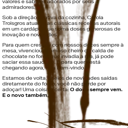
valores e sabores adorados por seus
admiradores.
Sob a direção criativa da cozinha, Carola
Troisgros atualiza as clássicas receitas autorais
em um cardápio que soma doses generosas de
inovação e novidades.
Para quem cresceu com nossos doces sempre à
mesa, vivenciou o famoso cheiro da calda de
chocolate no forno que invadia a rua, já pode
saciar essa saudade. E para quem está
chegando agora, seja bem-vindo.
Estamos de volta, cheios de novidades saídas
diretamente do forno, você não perde por
adoçar! Uma coisa é certa:
O doce sempre vem.
E o novo também.