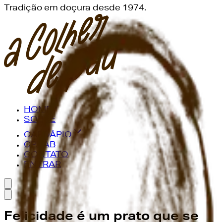
Tradição em doçura desde 1974.
HOME
SOBRE
CARDÁPIO
CP.LAB
CONTATO
ENTRAR
Felicidade é um prato que se